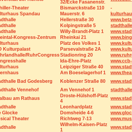
32/Ecke Fasanenstr.
hiller-Theater
Bismarckstraße 110
-
lturhaus Spandau
Mauerstr. 6
kulturha
adthalle
Hellerstraße 30
www.betz
adthalle
Kolpingstraße 5
stadthall
adthalle
Willy-Brandt-Platz 1
www.stadt
eintal-Kongress-Zentrum
Rheinkai 21
www.bing
lturhaus
Platz des Volkes 1
www.kult
D Kulturpalast
Parsevalstraße 2A
www.kultu
hrlandhalle/RuhrCongress
Stadionring 20
www.ruhr
ngresshalle
Ida-Ehre-Platz
www.ccb-
lturhaus
Leipziger Straße 40
www.stad
ernhaus
Am Boeselagerhof 1
www.thea
adthalle Bad Godesberg
Koblenzer Straße 80
www.stad
adthalle Vennehof
Am Vennehof 1
stadthall
Droste-Hülshoff-Platz
albau am Rathaus
www.stadt
4
adthalle
Leonhardplatz
www.stad
e Glocke
Domsheide 4-6
www.gloc
sical Theater
Richtweg 7-13
www.musi
Wilhelm-Kaisen-Platz
adthalle
www.stad
1