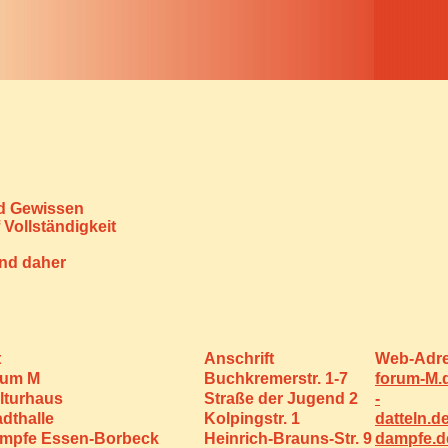
nd Gewissen
 Vollständigkeit
ind daher
t
Anschrift
Web-Adr
rum M
Buchkremerstr. 1-7
forum-M.
lturhaus
Straße der Jugend 2
-
adthalle
Kolpingstr. 1
datteln.d
mpfe Essen-Borbeck
Heinrich-Brauns-Str. 9
dampfe.d