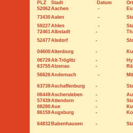
PLZ
Stadt
Datum
Or
52062
Aachen
-
Eu
73430
Aalen
-
St
59227
Ahlen
-
St
72461
Albstadt
-
Th
52477
Alsdorf
-
St
04600
Altenburg
-
Ku
06729
Alt-Tröglitz
-
Hy
63755
Alzenau
-
Rä
56626
Andernach
-
Mit
63739
Aschaffenburg
-
St
06449
Aschersleben
-
Au
57439
Attendorn
-
St
08280
Aue
-
Ku
86159
Augsburg
-
Ko
64832
Babenhausen
-
St