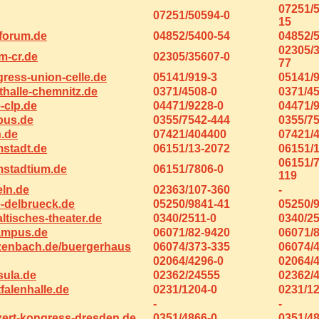
07251/
07251/50594-0
15
forum.de
04852/5400-54
04852/
02305/
m-cr.de
02305/35607-0
77
ress-union-celle.de
05141/919-3
05141/
halle-chemnitz.de
0371/4508-0
0371/4
e-clp.de
04471/9228-0
04471/
bus.de
0355/7542-444
0355/7
.de
07421/404400
07421/
stadt.de
06151/13-2072
06151/
06151/
stadtium.de
06151/7806-0
119
eln.de
02363/107-360
-
e-delbrueck.de
05250/9841-41
05250/
tisches-theater.de
0340/2511-0
0340/2
ampus.de
06071/82-9420
06071/
zenbach.de/buergerhaus
06074/373-335
06074/
02064/4296-0
02064/
sula.de
02362/24555
02362/
alenhalle.de
0231/1204-0
0231/1
-
-
ert-kongress-dresden.de
0351/4866-0
0351/4