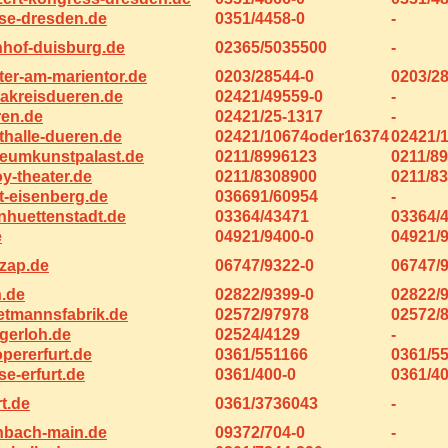
e-dresden.de
0351/4458-0
-
nhof-duisburg.de
02365/5035500
-
ter-am-marientor.de
0203/28544-0
0203/2
akreisdueren.de
02421/49559-0
-
en.de
02421/25-1317
-
thalle-dueren.de
02421/10674oder16374
02421/
umkunstpalast.de
0211/8996123
0211/8
y-theater.de
0211/8308900
0211/8
t-eisenberg.de
036691/60954
-
nhuettenstadt.de
03364/43471
03364/
e
04921/9400-0
04921/
zap.de
06747/9322-0
06747/
.de
02822/9399-0
02822/
etmannsfabrik.de
02572/97978
02572/
gerloh.de
02524/4129
-
pererfurt.de
0361/551166
0361/5
e-erfurt.de
0361/400-0
0361/40
t.de
0361/3736043
-
nbach-main.de
09372/704-0
-