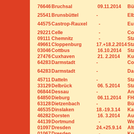
76646
Bruchsal
09.11.2014
Bü
25541
Brunsbüttel
-
El
44575
Castrop-Rauxel
-
Eu
29221
Celle
-
Co
09111
Chemnitz
-
St
49661
Cloppenburg
17.+18.2.2014
St
03046
Cottbus
16.10.2014
St
27476
Cuxhaven
21. 2.2014
Ku
64283
Darmstadt
-
Co
64283
Darmstadt
-
Da
45711
Datteln
-
St
33129
Delbrück
06. 5.2014
St
06844
Dessau
-
An
64850
Dieburg
06.11.2014
FH
63128
Dietzenbach
-
Bü
46535
Dinslaken
18.-19.3.14
Ka
46282
Dorsten
16. 3.2014
Au
44139
Dortmund
-
We
01097
Dresden
24.+25.9.14
Al
01067
Dresden
-
Ku