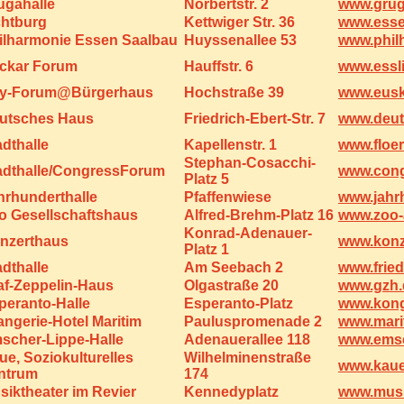
ugahalle
Norbertstr. 2
www.grug
chtburg
Kettwiger Str. 36
www.esse
ilharmonie Essen Saalbau
Huyssenallee 53
www.phil
ckar Forum
Hauffstr. 6
www.essli
ty-Forum@Bürgerhaus
Hochstraße 39
www.eusk
utsches Haus
Friedrich-Ebert-Str. 7
www.deut
adthalle
Kapellenstr. 1
www.floe
Stephan-Cosacchi-
adthalle/CongressForum
www.cong
Platz 5
hrhunderthalle
Pfaffenwiese
www.jahr
o Gesellschaftshaus
Alfred-Brehm-Platz 16
www.zoo-a
Konrad-Adenauer-
nzerthaus
www.konz
Platz 1
adthalle
Am Seebach 2
www.frie
af-Zeppelin-Haus
Olgastraße 20
www.gzh.
peranto-Halle
Esperanto-Platz
www.kong
angerie-Hotel Maritim
Pauluspromenade 2
www.mari
scher-Lippe-Halle
Adenauerallee 118
www.emsc
ue, Soziokulturelles
Wilhelminenstraße
www.kaue
ntrum
174
siktheater im Revier
Kennedyplatz
www.musik