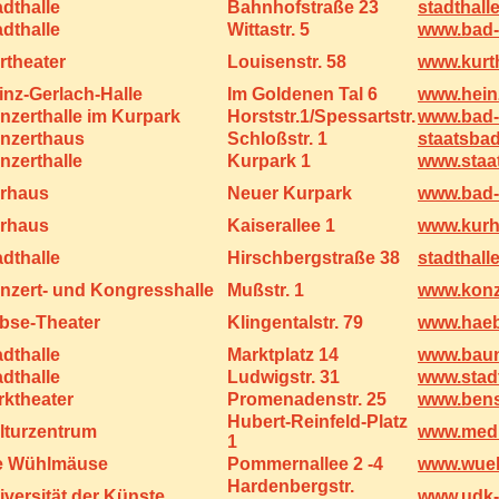
adthalle
Bahnhofstraße 23
stadthall
adthalle
Wittastr. 5
www.bad-
rtheater
Louisenstr. 58
www.kurt
inz-Gerlach-Halle
Im Goldenen Tal 6
www.heinz
nzerthalle im Kurpark
Horststr.1/Spessartstr.
www.bad-
nzerthaus
Schloßstr. 1
staatsba
nzerthalle
Kurpark 1
www.staat
rhaus
Neuer Kurpark
www.bad-
rhaus
Kaiserallee 1
www.kurh
adthalle
Hirschbergstraße 38
stadthall
nzert- und Kongresshalle
Mußstr. 1
www.konz
bse-Theater
Klingentalstr. 79
www.haeb
adthalle
Marktplatz 14
www.baun
adthalle
Ludwigstr. 31
www.stadt
rktheater
Promenadenstr. 25
www.ben
Hubert-Reinfeld-Platz
lturzentrum
www.medio
1
e Wühlmäuse
Pommernallee 2 -4
www.wue
Hardenbergstr.
iversität der Künste
www.udk-