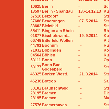
10625
Berlin
-
Sc
13597
Berlin - Spandau
13.+14.12.13
Ku
57518
Betzdorf
-
St
37688
Beverungen
07. 5.2014
St
33602
Bielefeld
-
St
55411
Bingen am Rhein
-
Rh
01877
Bischofswerda
19. 9.2014
Ku
06749
Bitterfeld-Wolfen
-
P-
44791
Bochum
-
Ru
71032
Böblingen
-
Ko
04564
Böhlen
-
Ku
53111
Bonn
-
Op
Bonn Bad
53177
-
St
Godesberg
46325
Borken Westf.
21. 3.2014
St
46236
Bottrop
-
Sa
38102
Braunschweig
-
St
28195
Bremen
-
Di
28195
Bremen
-
Mu
27576
Bremerhaven
-
St