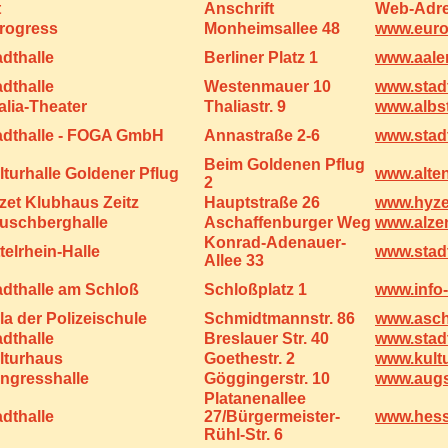
t
Anschrift
Web-Adr
rogress
Monheimsallee 48
www.euro
adthalle
Berliner Platz 1
www.aale
adthalle
Westenmauer 10
www.stadt
alia-Theater
Thaliastr. 9
www.albs
adthalle - FOGA GmbH
Annastraße 2-6
www.stadt
Beim Goldenen Pflug
lturhalle Goldener Pflug
www.alte
2
zet Klubhaus Zeitz
Hauptstraße 26
www.hyze
uschberghalle
Aschaffenburger Weg
www.alze
Konrad-Adenauer-
telrhein-Halle
www.stad
Allee 33
adthalle am Schloß
Schloßplatz 1
www.info
la der Polizeischule
Schmidtmannstr. 86
www.asch
adthalle
Breslauer Str. 40
www.stadt
lturhaus
Goethestr. 2
www.kult
ngresshalle
Göggingerstr. 10
www.augs
Platanenallee
adthalle
27/Bürgermeister-
www.hess
Rühl-Str. 6