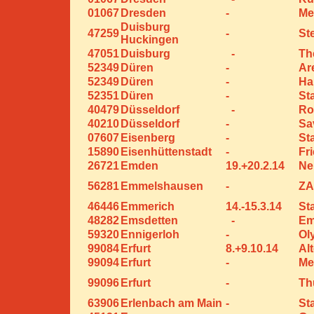
01067
Dresden
-
Me
Duisburg
47259
-
St
Huckingen
47051
Duisburg
-
Th
52349
Düren
-
Ar
52349
Düren
-
Ha
52351
Düren
-
St
40479
Düsseldorf
-
Ro
40210
Düsseldorf
-
Sa
07607
Eisenberg
-
St
15890
Eisenhüttenstadt
-
Fr
26721
Emden
19.+20.2.14
Ne
56281
Emmelshausen
-
ZA
46446
Emmerich
14.-15.3.14
St
48282
Emsdetten
-
Em
59320
Ennigerloh
-
Ol
99084
Erfurt
8.+9.10.14
Al
99094
Erfurt
-
Me
99096
Erfurt
-
Th
63906
Erlenbach am Main
-
St