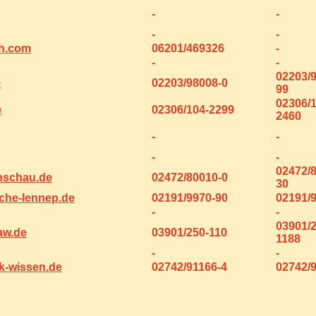
-
-
-
-
h.com
06201/469326
-
-
-
02203/
e
02203/98008-0
99
02306/1
e
02306/104-2299
2460
-
-
-
-
02472/
schau.de
02472/80010-0
30
rche-lennep.de
02191/9970-90
02191/
-
-
03901/2
aw.de
03901/250-110
1188
-
-
k-wissen.de
02742/91166-4
02742/