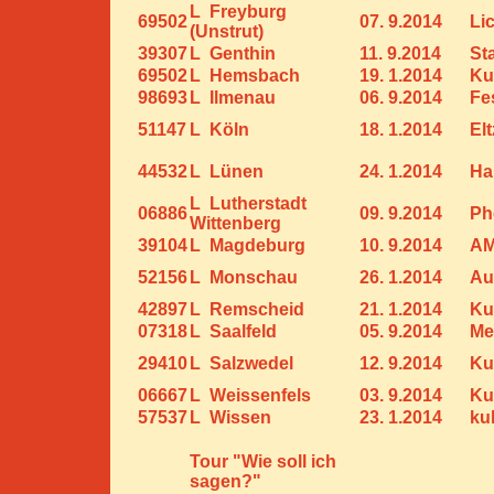
L Freyburg
69502
07. 9.2014
Li
(Unstrut)
39307
L Genthin
11. 9.2014
St
69502
L Hemsbach
19. 1.2014
Ku
98693
L Ilmenau
06. 9.2014
Fe
51147
L Köln
18. 1.2014
El
44532
L Lünen
24. 1.2014
Ha
L Lutherstadt
06886
09. 9.2014
Ph
Wittenberg
39104
L Magdeburg
10. 9.2014
A
52156
L Monschau
26. 1.2014
Au
42897
L Remscheid
21. 1.2014
Ku
07318
L Saalfeld
05. 9.2014
Me
29410
L Salzwedel
12. 9.2014
Ku
06667
L Weissenfels
03. 9.2014
Ku
57537
L Wissen
23. 1.2014
ku
Tour "Wie soll ich
sagen?"