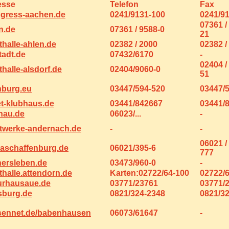
esse
Telefon
Fax
gress-aachen.de
0241/9131-100
0241/9
07361 /
n.de
07361 / 9588-0
21
halle-ahlen.de
02382 / 2000
02382 /
tadt.de
07432/6170
-
02404 /
halle-alsdorf.de
02404/9060-0
51
nburg.eu
03447/594-520
03447/
t-klubhaus.de
03441/842667
03441/
nau.de
06023/...
-
twerke-andernach.de
-
-
06021 /
-aschaffenburg.de
06021/395-6
777
ersleben.de
03473/960-0
-
halle.attendorn.de
Karten:02722/64-100
02722/
urhausaue.de
03771/23761
03771/
burg.de
0821/324-2348
0821/3
ennet.de/babenhausen
06073/61647
-