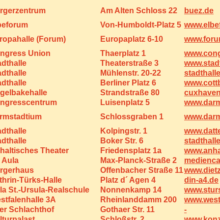
rgerzentrum
Am Alten Schloss 22
buez.de
beforum
Von-Humboldt-Platz 5
www.elbe
ropahalle (Forum)
Europaplatz 6-10
www.foru
ngress Union
Thaerplatz 1
www.cong
adthalle
Theaterstraße 3
www.stadt
adthalle
Mühlenstr. 20-22
stadthall
adthalle
Berliner Platz 6
www.cott
gelbakehalle
Strandstraße 80
cuxhaven
ngresscentrum
Luisenplatz 5
www.darm
rmstadtium
Schlossgraben 1
www.darm
adthalle
Kolpingstr. 1
www.datt
adthalle
Boker Str. 6
stadthall
haltisches Theater
Friedensplatz 1a
www.anhal
 Aula
Max-Planck-Straße 2
medienc
rgerhaus
Offenbacher Straße 11
www.diet
thrin-Türks-Halle
Platz d´ Agen 4
din-a4.de
la St.-Ursula-Realschule
Nonnenkamp 14
www.stur
stfalenhalle 3A
Rheinlanddamm 200
www.westf
ter Schlachthof
Gothaer Str. 11
-
lturpalast
Schloßstr. 2
www.konz