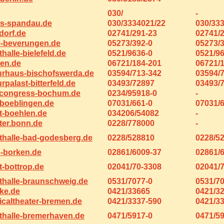
030/
-
us-spandau.de
030/3334021/22
030/33
dorf.de
02741/291-23
02741/
e-beverungen.de
05273/392-0
05273/
halle-bielefeld.de
0521/9636-0
0521/9
en.de
06721/184-201
06721/
urhaus-bischofswerda.de
03594/713-342
03594/
rpalast-bitterfeld.de
03493/72897
03493/
congress-bochum.de
0234/95918-0
-
boeblingen.de
07031/661-0
07031/
t-boehlen.de
034206/54082
-
ter.bonn.de
0228/778000
-
thalle-bad-godesberg.de
0228/528810
0228/5
e-borken.de
02861/6009-37
02861/
-bottrop.de
02041/70-3308
02041/7
thalle-braunschweig.de
0531/7077-0
0531/7
ke.de
0421/33665
0421/3
caltheater-bremen.de
0421/3337-590
0421/3
thalle-bremerhaven.de
0471/5917-0
0471/5