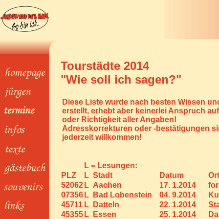
Tourstädte 2014
"Wie soll ich sagen?"
Diese Liste wurde nach besten Wissen u
erstellt, erhebt aber keinerlei Anspruch auf
oder Richtigkeit aller Angaben!
Adresskorrekturen oder -bestätigungen s
jederzeit willkommen!
L = Lesungen:
PLZ
L Stadt
Datum
Or
52062
L Aachen
17. 1.2014
fo
07356
L Bad Lobenstein
04. 9.2014
Ku
45711
L Datteln
22. 1.2014
St
45355
L Essen
25. 1.2014
Da