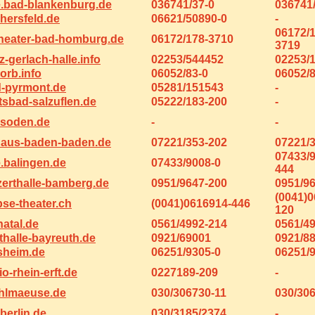
e.bad-blankenburg.de
036741/37-0
036741
hersfeld.de
06621/50890-0
-
06172/1
heater-bad-homburg.de
06172/178-3710
3719
-gerlach-halle.info
02253/544452
02253/
orb.info
06052/83-0
06052/
d-pyrmont.de
05281/151543
-
sbad-salzuflen.de
05222/183-200
-
soden.de
-
-
aus-baden-baden.de
07221/353-202
07221/
07433/
e.balingen.de
07433/9008-0
444
erthalle-bamberg.de
0951/9647-200
0951/9
(0041)0
se-theater.ch
(0041)0616914-446
120
atal.de
0561/4992-214
0561/4
halle-bayreuth.de
0921/69001
0921/8
sheim.de
06251/9305-0
06251/
-rhein-erft.de
0227189-209
-
hlmaeuse.de
030/306730-11
030/30
berlin.de
030/3185/2374
-