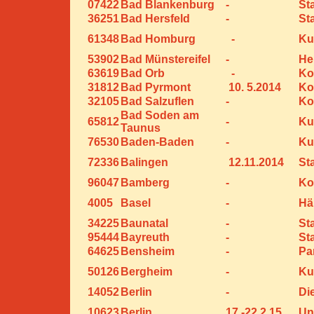
07422
Bad Blankenburg
-
St
36251
Bad Hersfeld
-
St
61348
Bad Homburg
-
Ku
53902
Bad Münstereifel
-
He
63619
Bad Orb
-
Ko
31812
Bad Pyrmont
10. 5.2014
Ko
32105
Bad Salzuflen
-
Ko
Bad Soden am
65812
-
Ku
Taunus
76530
Baden-Baden
-
Ku
72336
Balingen
12.11.2014
St
96047
Bamberg
-
Ko
4005
Basel
-
Hä
34225
Baunatal
-
St
95444
Bayreuth
-
St
64625
Bensheim
-
Pa
50126
Bergheim
-
Ku
14052
Berlin
-
Di
10623
Berlin
17.-22.2.15
Un