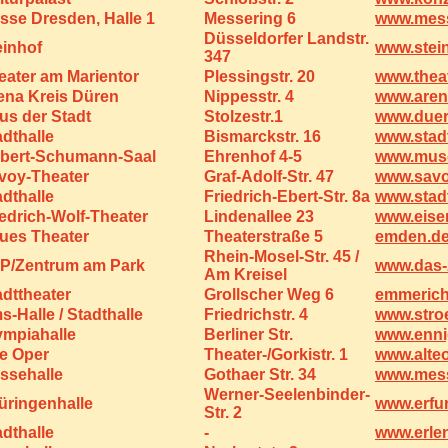
sse Dresden, Halle 1
Messering 6
www.mess
Düsseldorfer Landstr.
einhof
www.stei
347
eater am Marientor
Plessingstr. 20
www.thea
ena Kreis Düren
Nippesstr. 4
www.aren
us der Stadt
Stolzestr.1
www.duer
adthalle
Bismarckstr. 16
www.stad
bert-Schumann-Saal
Ehrenhof 4-5
www.muse
voy-Theater
Graf-Adolf-Str. 47
www.savo
adthalle
Friedrich-Ebert-Str. 8a
www.stad
iedrich-Wolf-Theater
Lindenallee 23
www.eise
ues Theater
Theaterstraße 5
emden.d
Rhein-Mosel-Str. 45 /
P/Zentrum am Park
www.das-
Am Kreisel
adttheater
Grollscher Weg 6
emmerich
s-Halle / Stadthalle
Friedrichstr. 4
www.stro
ympiahalle
Berliner Str.
www.enni
te Oper
Theater-/Gorkistr. 1
www.alteo
ssehalle
Gothaer Str. 34
www.mess
Werner-Seelenbinder-
üringenhalle
www.erfur
Str. 2
adthalle
-
www.erle