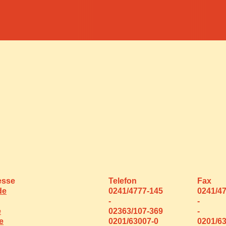
esse
Telefon
Fax
de
0241/4777-145
0241/4
-
-
e
02363/107-369
-
e
0201/63007-0
0201/6