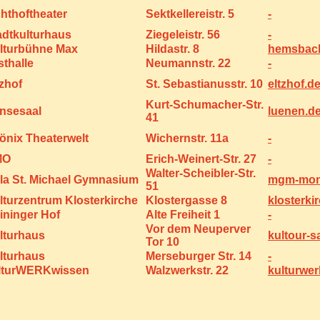
chthoftheater
Sektkellereistr. 5
-
adtkulturhaus
Ziegeleistr. 56
-
lturbühne Max
Hildastr. 8
hemsbac
sthalle
Neumannstr. 22
-
tzhof
St. Sebastianusstr. 10
eltzhof.d
Kurt-Schumacher-Str.
nsesaal
luenen.d
41
önix Theaterwelt
Wichernstr. 11a
-
MO
Erich-Weinert-Str. 27
-
Walter-Scheibler-Str.
la St. Michael Gymnasium
mgm-mon
51
lturzentrum Klosterkirche
Klostergasse 8
klosterki
ininger Hof
Alte Freiheit 1
-
Vor dem Neuperver
lturhaus
kultour-s
Tor 10
lturhaus
Merseburger Str. 14
-
lturWERKwissen
Walzwerkstr. 22
kulturwer