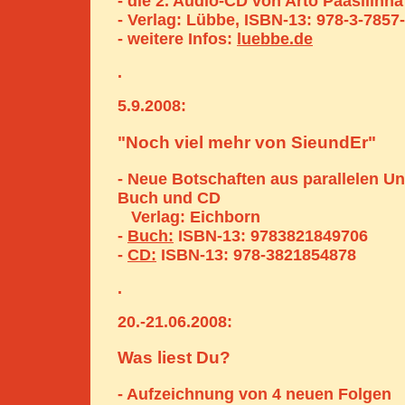
- die 2. Audio-CD von Arto Paasilinna
- Verlag: Lübbe, ISBN-13: 978-3-7857
- weitere Infos:
luebbe.de
.
5.9.2008:
"Noch viel mehr von SieundEr"
- Neue Botschaften aus parallelen Un
Buch und CD
Verlag: Eichborn
-
Buch:
ISBN-13: 9783821849706
-
CD:
ISBN-13: 978-3821854878
.
20.-21.06.2008:
Was liest Du?
- Aufzeichnung von 4 neuen Folgen